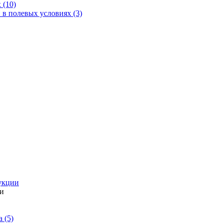
 (10)
 в полевых условиях (3)
укции
ии
 (5)