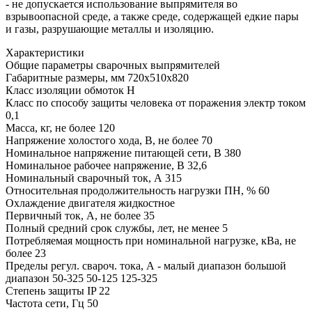
- не допускается использование выпрямителя во
взрывоопасной среде, а также среде, содержащей едкие пары
и газы, разрушающие металлы и изоляцию.
Характеристики
Общие параметры сварочных выпрямителей
Габаритные размеры, мм
720х510х820
Класс изоляции обмоток
Н
Класс по способу защиты человека от поражения электр током
0,1
Масса, кг, не более
120
Напряжение холостого хода, В, не более
70
Номинальное напряжение питающей сети, В
380
Номинальное рабочее напряжение, В
32,6
Номинальный сварочный ток, А
315
Относительная продолжительность нагрузки ПН, %
60
Охлаждение двигателя
жидкостное
Первичный ток, А, не более
35
Полный средний срок службы, лет, не менее
5
Потребляемая мощность при номинальной нагрузке, кВа, не
более
23
Пределы регул. свароч. тока, А - малый диапазон большой
диапазон
50-325 50-125 125-325
Степень защиты
IP 22
Частота сети, Гц
50