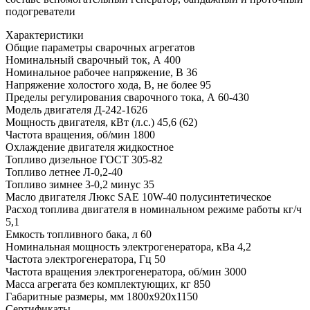
подогреватели
Характеристики
Общие параметры сварочных агрегатов
Номинальный сварочный ток, А
400
Номинальное рабочее напряжение, В
36
Напряжение холостого хода, В, не более
95
Пределы регулирования сварочного тока, А
60-430
Модель двигателя
Д-242-1626
Мощность двигателя, кВт (л.с.)
45,6 (62)
Частота вращения, об/мин
1800
Охлаждение двигателя
жидкостное
Топливо
дизельное ГОСТ 305-82
Топливо летнее
Л-0,2-40
Топливо зимнее
3-0,2 минус 35
Масло двигателя
Люкс SAE 10W-40 полусинтетическое
Расход топлива двигателя в номинальном режиме работы кг/ч
5,1
Емкость топливного бака, л
60
Номинальная мощность электрогенератора, кВа
4,2
Частота электрогенератора, Гц
50
Частота вращения электрогенератора, об/мин
3000
Масса агрегата без комплектующих, кг
850
Габаритные размеры, мм
1800х920х1150
Сертификаты